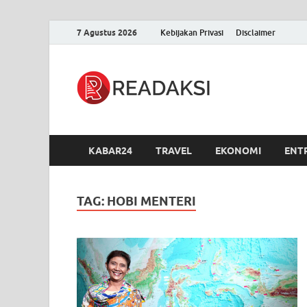
7 Agustus 2026
Kebijakan Privasi
Disclaimer
Readak
Berita Terupdate, S
KABAR24
TRAVEL
EKONOMI
ENT
TAG:
HOBI MENTERI