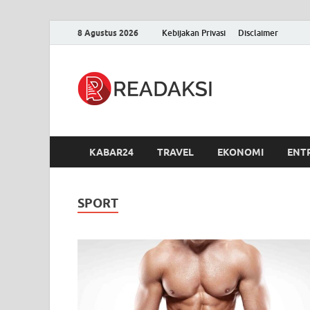
8 Agustus 2026
Kebijakan Privasi
Disclaimer
Readak
Berita Terupdate, S
KABAR24
TRAVEL
EKONOMI
ENT
SPORT