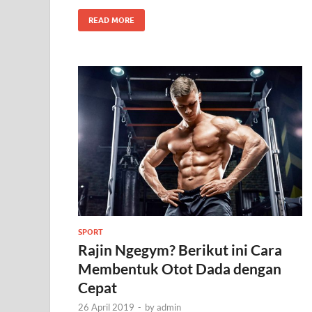
READ MORE
SPORT
Rajin Ngegym? Berikut ini Cara
Membentuk Otot Dada dengan
Cepat
26 April 2019
-
by
admin