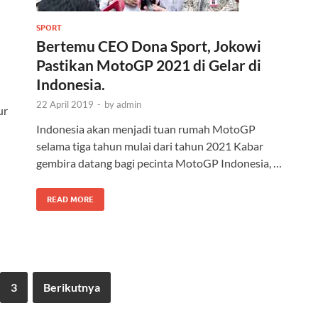
SPORT
Bertemu CEO Dona Sport, Jokowi
Pastikan MotoGP 2021 di Gelar di
Indonesia.
22 April 2019
-
by
admin
ur
Indonesia akan menjadi tuan rumah MotoGP
selama tiga tahun mulai dari tahun 2021 Kabar
gembira datang bagi pecinta MotoGP Indonesia, …
READ MORE
3
Berikutnya