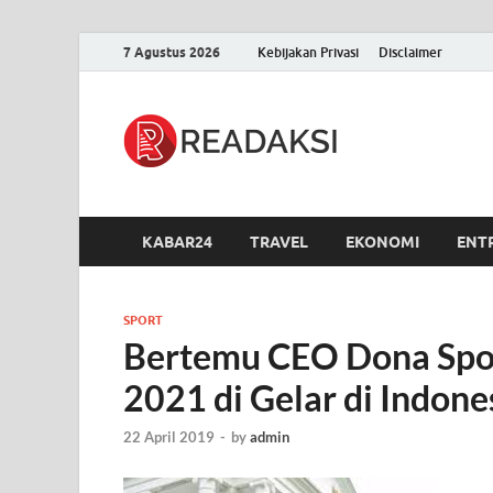
7 Agustus 2026
Kebijakan Privasi
Disclaimer
Readak
Berita Terupdate, S
KABAR24
TRAVEL
EKONOMI
ENT
SPORT
Bertemu CEO Dona Spor
2021 di Gelar di Indone
22 April 2019
-
by
admin