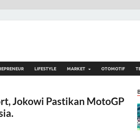
si.com
umber Berita Terpercaya
REPRENEUR
LIFESTYLE
MARKET
OTOMOTIF
T
t, Jokowi Pastikan MotoGP
sia.