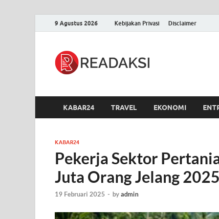
9 Agustus 2026
Kebijakan Privasi
Disclaimer
Readak
Berita Terupdate, S
KABAR24
TRAVEL
EKONOMI
ENT
KABAR24
Pekerja Sektor Pertani
Juta Orang Jelang 2025
19 Februari 2025
-
by
admin