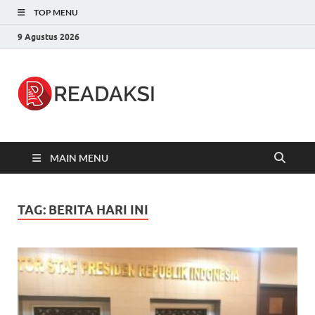
TOP MENU
9 Agustus 2026
Readaksi.c
Berita Terupdate, Sumber Berita
Terpercaya
MAIN MENU
TAG:
BERITA HARI INI