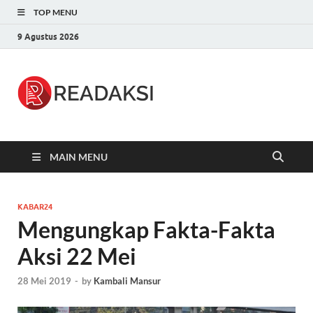
TOP MENU
9 Agustus 2026
Readaksi.c
Berita Terupdate, Sumber Berita
Terpercaya
MAIN MENU
KABAR24
Mengungkap Fakta-Fakta
Aksi 22 Mei
28 Mei 2019
-
by
Kambali Mansur