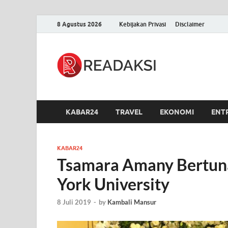
8 Agustus 2026
Kebijakan Privasi
Disclaimer
Readak
Berita Terupdate, S
KABAR24
TRAVEL
EKONOMI
ENT
KABAR24
Tsamara Amany Bertun
York University
8 Juli 2019
-
by
Kambali Mansur