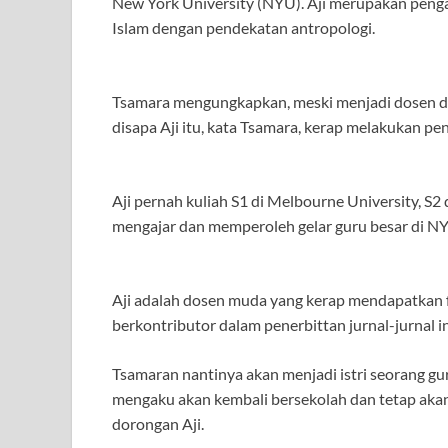
New York University (NYU). Aji merupakan pengaj
Islam dengan pendekatan antropologi.
Tsamara mengungkapkan, meski menjadi dosen di N
disapa Aji itu, kata Tsamara, kerap melakukan pen
Aji pernah kuliah S1 di Melbourne University, S2
mengajar dan memperoleh gelar guru besar di N
Aji adalah dosen muda yang kerap mendapatkan fell
berkontributor dalam penerbittan jurnal-jurnal i
Tsamaran nantinya akan menjadi istri seorang gu
mengaku akan kembali bersekolah dan tetap akan b
dorongan Aji.