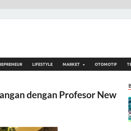
si.com
umber Berita Terpercaya
REPRENEUR
LIFESTYLE
MARKET
OTOMOTIF
T
angan dengan Profesor New