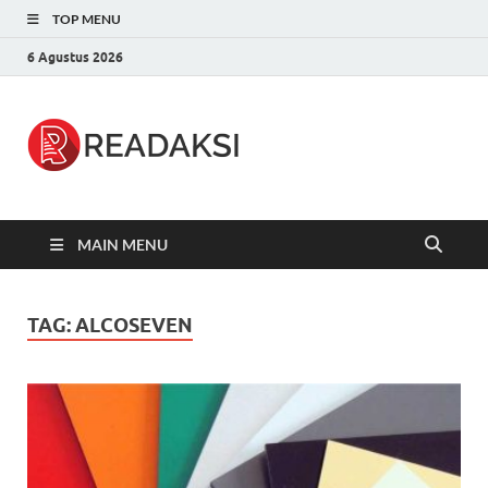
TOP MENU
6 Agustus 2026
Readaksi.c
Berita Terupdate, Sumber Berita
Terpercaya
MAIN MENU
TAG:
ALCOSEVEN