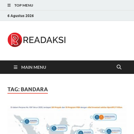
TOP MENU
6 Agustus 2026
Readaksi.c
Berita Terupdate, Sumber Berita
Terpercaya
MAIN MENU
TAG:
BANDARA