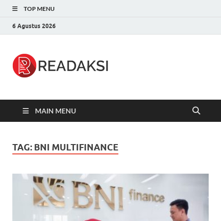
TOP MENU
6 Agustus 2026
Readaksi.c
Berita Terupdate, Sumber Berita
Terpercaya
MAIN MENU
TAG:
BNI MULTIFINANCE