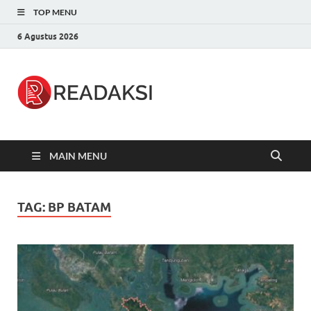
TOP MENU
6 Agustus 2026
Readaksi.c
Berita Terupdate, Sumber Berita
Terpercaya
MAIN MENU
TAG:
BP BATAM