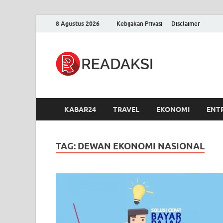
8 Agustus 2026
Kebijakan Privasi
Disclaimer
Readak
Berita Terupdate, S
KABAR24
TRAVEL
EKONOMI
ENT
TAG:
DEWAN EKONOMI NASIONAL