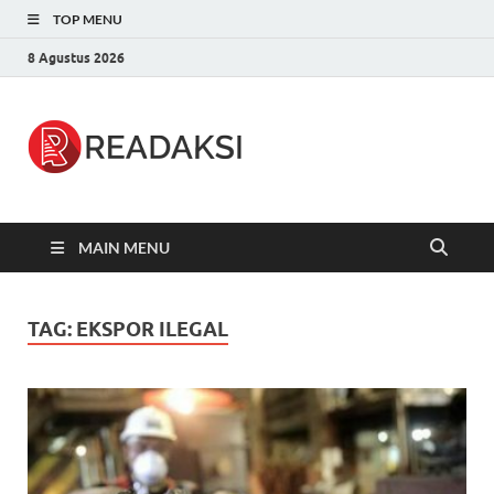
TOP MENU
8 Agustus 2026
Readaksi.c
Berita Terupdate, Sumber Berita
Terpercaya
MAIN MENU
TAG:
EKSPOR ILEGAL