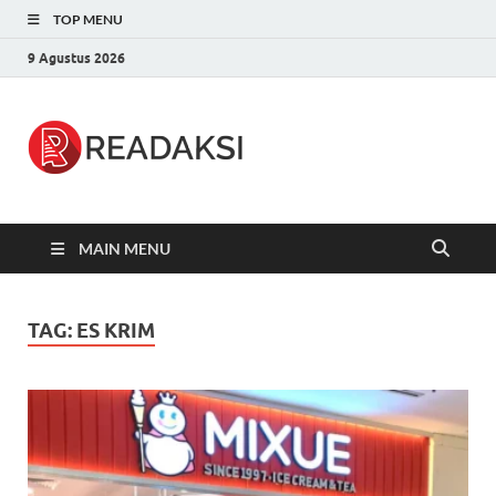
TOP MENU
9 Agustus 2026
Readaksi.c
Berita Terupdate, Sumber Berita
Terpercaya
MAIN MENU
TAG:
ES KRIM