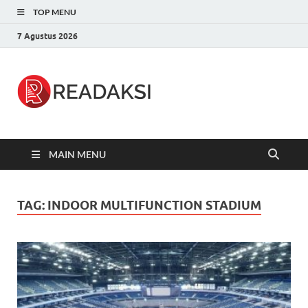
TOP MENU
7 Agustus 2026
Readaksi.c
Berita Terupdate, Sumber Berita
Terpercaya
MAIN MENU
TAG:
INDOOR MULTIFUNCTION STADIUM