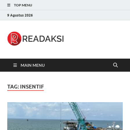
TOP MENU
9 Agustus 2026
Readaksi.c
Berita Terupdate, Sumber Berita
Terpercaya
MAIN MENU
TAG:
INSENTIF