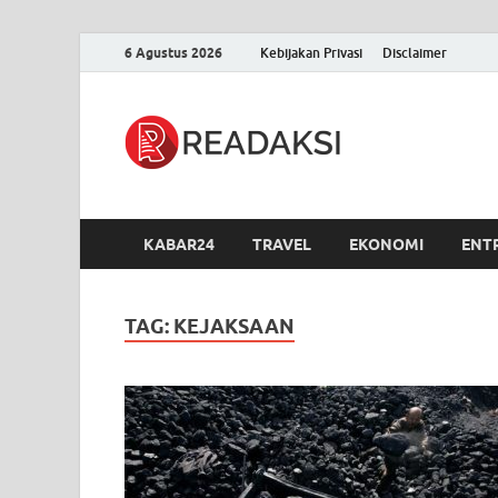
6 Agustus 2026
Kebijakan Privasi
Disclaimer
Readak
Berita Terupdate, S
KABAR24
TRAVEL
EKONOMI
ENT
TAG:
KEJAKSAAN