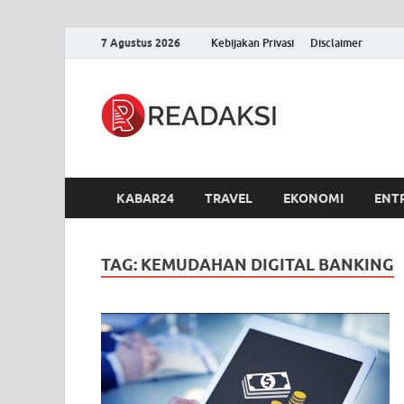
7 Agustus 2026
Kebijakan Privasi
Disclaimer
Readak
Berita Terupdate, S
KABAR24
TRAVEL
EKONOMI
ENT
TAG:
KEMUDAHAN DIGITAL BANKING