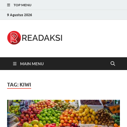
TOP MENU
9 Agustus 2026
Readaksi.c
Berita Terupdate, Sumber Berita
Terpercaya
MAIN MENU
TAG:
KIWI