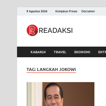
9 Agustus 2026
Kebijakan Privasi
Disclaimer
Readak
Berita Terupdate, S
KABAR24
TRAVEL
EKONOMI
ENT
TAG:
LANGKAH JOKOWI