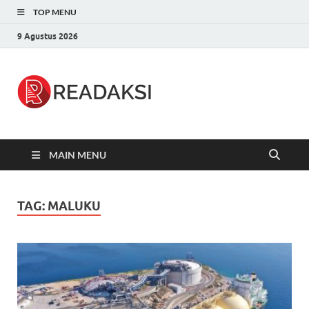
TOP MENU
9 Agustus 2026
Readaksi.c
Berita Terupdate, Sumber Berita
Terpercaya
MAIN MENU
TAG:
MALUKU