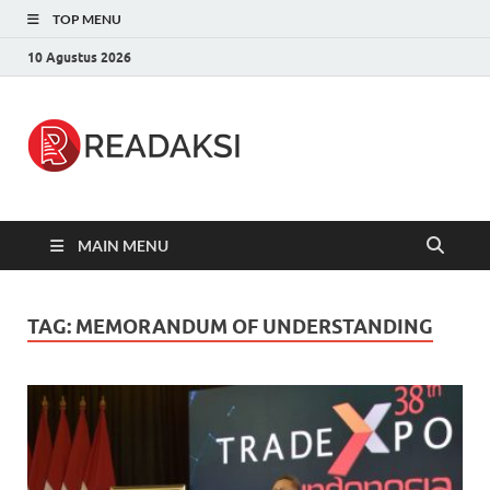
TOP MENU
10 Agustus 2026
Readaksi.c
Berita Terupdate, Sumber Berita
Terpercaya
MAIN MENU
TAG:
MEMORANDUM OF UNDERSTANDING