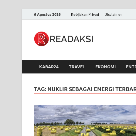
6 Agustus 2026
Kebijakan Privasi
Disclaimer
Readak
Berita Terupdate, S
KABAR24
TRAVEL
EKONOMI
ENT
TAG:
NUKLIR SEBAGAI ENERGI TERB