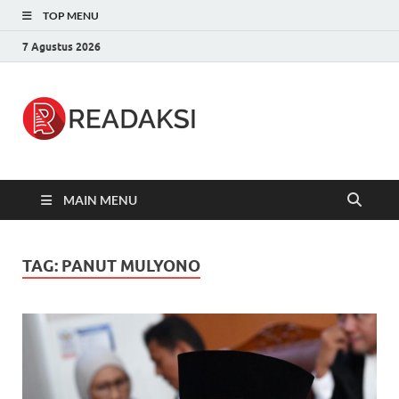
TOP MENU
7 Agustus 2026
Readaksi.c
Berita Terupdate, Sumber Berita
Terpercaya
MAIN MENU
TAG:
PANUT MULYONO