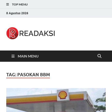
TOP MENU
8 Agustus 2026
Readaksi.c
Berita Terupdate, Sumber Berita
Terpercaya
MAIN MENU
TAG:
PASOKAN BBM