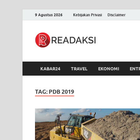
9 Agustus 2026
Kebijakan Privasi
Disclaimer
Readak
Berita Terupdate, S
KABAR24
TRAVEL
EKONOMI
ENT
TAG:
PDB 2019