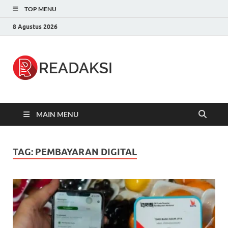
TOP MENU
8 Agustus 2026
Readaksi.c
Berita Terupdate, Sumber Berita
Terpercaya
MAIN MENU
TAG:
PEMBAYARAN DIGITAL