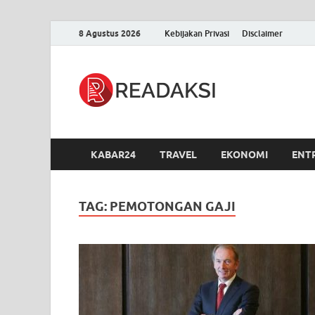
8 Agustus 2026
Kebijakan Privasi
Disclaimer
Readak
Berita Terupdate, S
KABAR24
TRAVEL
EKONOMI
ENT
TAG:
PEMOTONGAN GAJI