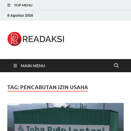
TOP MENU
8 Agustus 2026
Readaksi.c
Berita Terupdate, Sumber Berita
Terpercaya
MAIN MENU
TAG:
PENCABUTAN IZIN USAHA