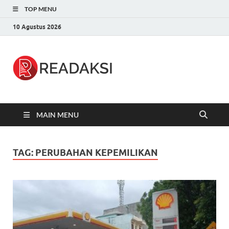
TOP MENU
10 Agustus 2026
Readaksi.c
Berita Terupdate, Sumber Berita
Terpercaya
MAIN MENU
TAG:
PERUBAHAN KEPEMILIKAN