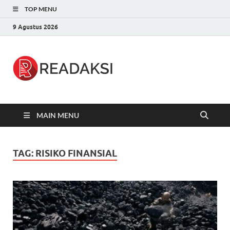
TOP MENU
9 Agustus 2026
Readaksi.c
Berita Terupdate, Sumber Berita
Terpercaya
MAIN MENU
TAG:
RISIKO FINANSIAL