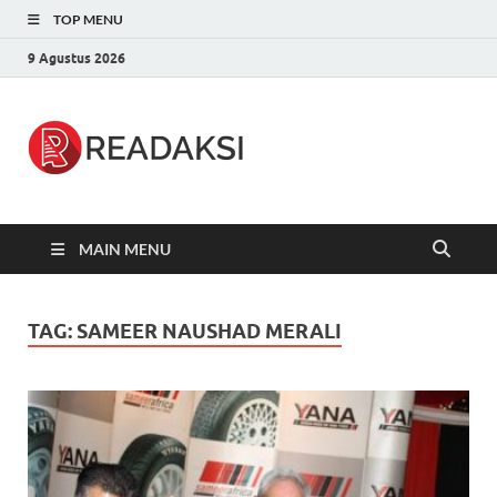
TOP MENU
9 Agustus 2026
Readaksi.c
Berita Terupdate, Sumber Berita
Terpercaya
MAIN MENU
TAG:
SAMEER NAUSHAD MERALI