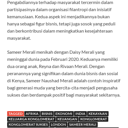
Pengabdiannya terhadap masyarakat tercermin dalam
partisipasinya dalam organisasi filantropi dan inisiatif
kemanusiaan. Kedua aspek ini menjadikannya bukan
hanya sebagai figur bisnis, tetapi juga sosok yang peduli
dan berkontribusi dalam meningkatkan kesejahteraan
masyarakat.
Sameer Merali menikah dengan Daisy Merali yang
meninggal dunia pada Februari 2020. Keduanya memiliki
dua orang anak, Reyna dan Rivaan Merali. Dengan
peranannya yang signifikan dalam dunia bisnis dan sosial
di Kenya, Sameer Naushad Merali adalah contoh inspiratif
bagi generasi muda yang bercita-cita menjadi pengusaha
sukses dan berdampak positif bagi masyarakat sekitarnya.
TAGGED
AFRIKA
BISNIS
EKONOMI
INDIA
KEKAYAAN
KELUARGA KONGLOMERAT
KEUANGAN
KONGLOMERAT
KONGLOMERAT SUKSES
LONDON
SAMEER MERALI