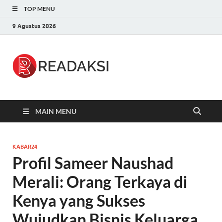
TOP MENU
9 Agustus 2026
Readaksi.c
Berita Terupdate, Sumber Berita
Terpercaya
MAIN MENU
KABAR24
Profil Sameer Naushad
Merali: Orang Terkaya di
Kenya yang Sukses
Wujudkan Bisnis Keluarga