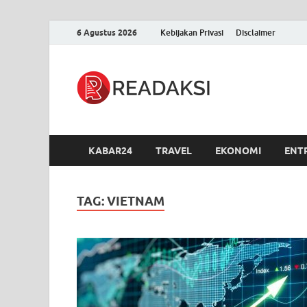
6 Agustus 2026
Kebijakan Privasi
Disclaimer
Readak
Berita Terupdate, S
KABAR24
TRAVEL
EKONOMI
ENT
TAG:
VIETNAM