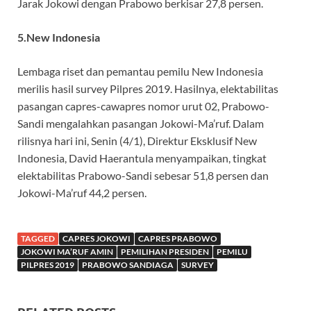
Jarak Jokowi dengan Prabowo berkisar 27,8 persen.
5.New Indonesia
Lembaga riset dan pemantau pemilu New Indonesia
merilis hasil survey Pilpres 2019. Hasilnya, elektabilitas
pasangan capres-cawapres nomor urut 02, Prabowo-
Sandi mengalahkan pasangan Jokowi-Ma’ruf. Dalam
rilisnya hari ini, Senin (4/1), Direktur Eksklusif New
Indonesia, David Haerantula menyampaikan, tingkat
elektabilitas Prabowo-Sandi sebesar 51,8 persen dan
Jokowi-Ma’ruf 44,2 persen.
TAGGED
CAPRES JOKOWI
CAPRES PRABOWO
JOKOWI MA’RUF AMIN
PEMILIHAN PRESIDEN
PEMILU
PILPRES 2019
PRABOWO SANDIAGA
SURVEY