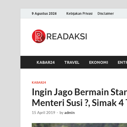
9 Agustus 2026
Kebijakan Privasi
Disclaimer
Readak
Berita Terupdate, S
KABAR24
TRAVEL
EKONOMI
ENT
KABAR24
Ingin Jago Bermain Sta
Menteri Susi ?, Simak 4 
15 April 2019
-
by
admin