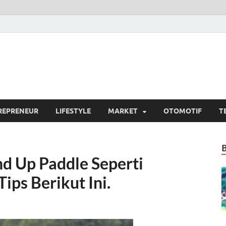
si.com
umber Berita Terpercaya
REPRENEUR
LIFESTYLE
MARKET
OTOMOTIF
T
nd Up Paddle Seperti
Tips Berikut Ini.