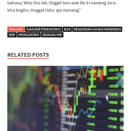
bahasa, Wes tho lah,
tinggal turu wae lho ki menang
, kira-
kira begitu, tinggal tidur aja menang,”
TAGGED
GANJAR PRANOWO
K24
KESAKSIAN ANAS NASHIKIN
KSP
MOELDOKO
SIDANG MK
RELATED POSTS