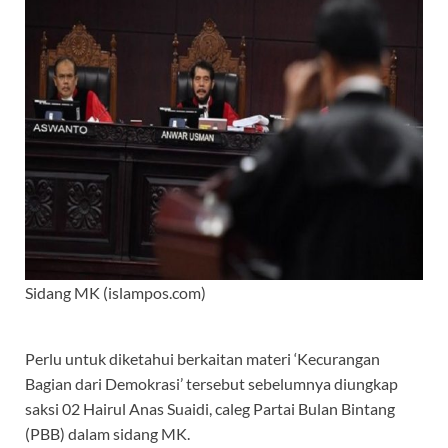
Sidang MK (islampos.com)
Perlu untuk diketahui berkaitan materi ‘Kecurangan
Bagian dari Demokrasi’ tersebut sebelumnya diungkap
saksi 02 Hairul Anas Suaidi, caleg Partai Bulan Bintang
(PBB) dalam sidang MK.