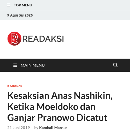
TOP MENU
9 Agustus 2026
Readaksi.c
Berita Terupdate, Sumber Berita
Terpercaya
MAIN MENU
KABAR24
Kesaksian Anas Nashikin,
Ketika Moeldoko dan
Ganjar Pranowo Dicatut
21 Juni 2019
-
by
Kambali Mansur