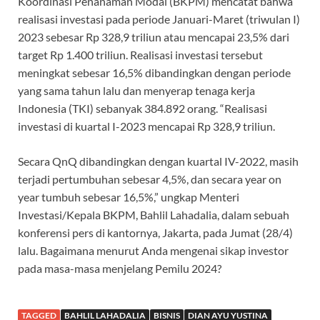
Koordinasi Penanaman Modal (BKPM) mencatat bahwa
realisasi investasi pada periode Januari-Maret (triwulan I)
2023 sebesar Rp 328,9 triliun atau mencapai 23,5% dari
target Rp 1.400 triliun. Realisasi investasi tersebut
meningkat sebesar 16,5% dibandingkan dengan periode
yang sama tahun lalu dan menyerap tenaga kerja
Indonesia (TKI) sebanyak 384.892 orang. “Realisasi
investasi di kuartal I-2023 mencapai Rp 328,9 triliun.
Secara QnQ dibandingkan dengan kuartal IV-2022, masih
terjadi pertumbuhan sebesar 4,5%, dan secara year on
year tumbuh sebesar 16,5%,” ungkap Menteri
Investasi/Kepala BKPM, Bahlil Lahadalia, dalam sebuah
konferensi pers di kantornya, Jakarta, pada Jumat (28/4)
lalu. Bagaimana menurut Anda mengenai sikap investor
pada masa-masa menjelang Pemilu 2024?
TAGGED
BAHLIL LAHADALIA
BISNIS
DIAN AYU YUSTINA