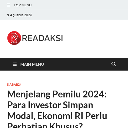
TOP MENU
9 Agustus 2026
Readaksi.c
Berita Terupdate, Sumber Berita
Terpercaya
MAIN MENU
KABAR24
Menjelang Pemilu 2024:
Para Investor Simpan
Modal, Ekonomi RI Perlu
Perhatian Khusus?