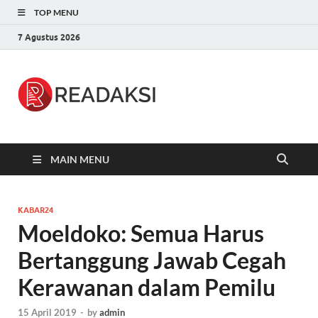
TOP MENU
7 Agustus 2026
Readaksi.c
Berita Terupdate, Sumber Berita
Terpercaya
MAIN MENU
KABAR24
Moeldoko: Semua Harus
Bertanggung Jawab Cegah
Kerawanan dalam Pemilu
15 April 2019
-
by
admin