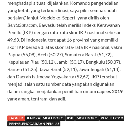
menghadapi situasi dijalankan. Komando pengendalian
yang ketat, yang terkoordinasi, saya pikir semua sudah
berjalan,” lanjut Moeldoko. Seperti yang dirilis oleh
BeritaSatu.com
, Bawaslu telah merilis Indeks Kerawanan
Pemilu (IKP) dengan rata-rata skor IKP nasional sebesar
49,63. Di Indonesia, terdapat 16 provinsi yang memiliki
skor IKP berada di atas skor rata-rata IKP nasional, yakni
Papua (55,08), Aceh (50,27), Sumatera Barat (51,72),
Kepulauan Riau (50,12), Jambi (50,17), Bengkulu (50,37),
Banten (51,25), Jawa Barat (52,11), Jawa Tengah (51,14),
dan Daerah Istimewa Yogyakarta (52,67). IKP tersebut
menjadi salah satu sumber data yang akan digunakan
dalam rangka menjalankan pemilihan umum
capres 2019
yang aman, tentram, dan adil.
TAGGED
JENDRAL MOELDOKO
KSP
MOELDOKO
PEMILU 2019
PENYELENGGARAAN PEMILU