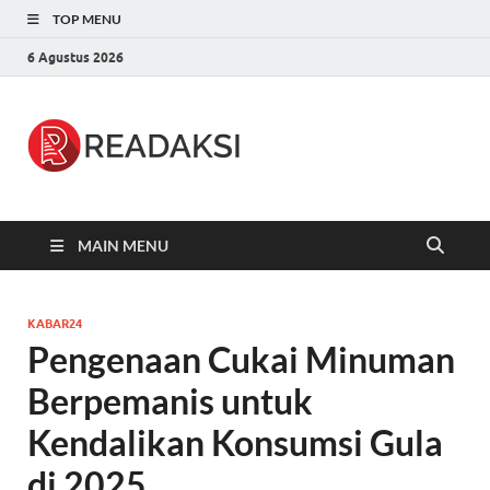
TOP MENU
6 Agustus 2026
Readaksi.c
Berita Terupdate, Sumber Berita
Terpercaya
MAIN MENU
KABAR24
Pengenaan Cukai Minuman
Berpemanis untuk
Kendalikan Konsumsi Gula
di 2025