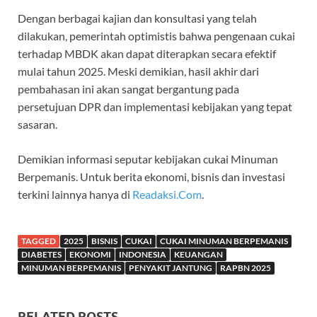
Dengan berbagai kajian dan konsultasi yang telah
dilakukan, pemerintah optimistis bahwa pengenaan cukai
terhadap MBDK akan dapat diterapkan secara efektif
mulai tahun 2025. Meski demikian, hasil akhir dari
pembahasan ini akan sangat bergantung pada
persetujuan DPR dan implementasi kebijakan yang tepat
sasaran.
Demikian informasi seputar kebijakan cukai Minuman
Berpemanis. Untuk berita ekonomi, bisnis dan investasi
terkini lainnya hanya di
Readaksi.Com
.
TAGGED
2025
BISNIS
CUKAI
CUKAI MINUMAN BERPEMANIS
DIABETES
EKONOMI
INDONESIA
KEUANGAN
MINUMAN BERPEMANIS
PENYAKIT JANTUNG
RAPBN 2025
RELATED POSTS