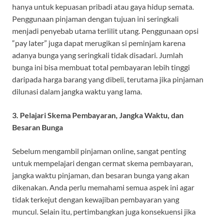
hanya untuk kepuasan pribadi atau gaya hidup semata.
Penggunaan pinjaman dengan tujuan ini seringkali
menjadi penyebab utama terlilit utang. Penggunaan opsi
“pay later” juga dapat merugikan si peminjam karena
adanya bunga yang seringkali tidak disadari. Jumlah
bunga ini bisa membuat total pembayaran lebih tinggi
daripada harga barang yang dibeli, terutama jika pinjaman
dilunasi dalam jangka waktu yang lama.
3. Pelajari Skema Pembayaran, Jangka Waktu, dan
Besaran Bunga
Sebelum mengambil pinjaman online, sangat penting
untuk mempelajari dengan cermat skema pembayaran,
jangka waktu pinjaman, dan besaran bunga yang akan
dikenakan. Anda perlu memahami semua aspek ini agar
tidak terkejut dengan kewajiban pembayaran yang
muncul. Selain itu, pertimbangkan juga konsekuensi jika