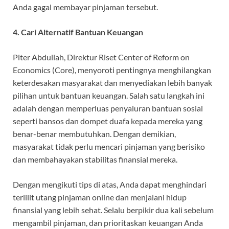
Anda gagal membayar pinjaman tersebut.
4. Cari Alternatif Bantuan Keuangan
Piter Abdullah, Direktur Riset Center of Reform on
Economics (Core), menyoroti pentingnya menghilangkan
keterdesakan masyarakat dan menyediakan lebih banyak
pilihan untuk bantuan keuangan. Salah satu langkah ini
adalah dengan memperluas penyaluran bantuan sosial
seperti bansos dan dompet duafa kepada mereka yang
benar-benar membutuhkan. Dengan demikian,
masyarakat tidak perlu mencari pinjaman yang berisiko
dan membahayakan stabilitas finansial mereka.
Dengan mengikuti tips di atas, Anda dapat menghindari
terlilit utang pinjaman online dan menjalani hidup
finansial yang lebih sehat. Selalu berpikir dua kali sebelum
mengambil pinjaman, dan prioritaskan keuangan Anda