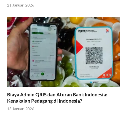
21 Januari 2026
Biaya Admin QRIS dan Aturan Bank Indonesia:
Kenakalan Pedagang di Indonesia?
13 Januari 2026