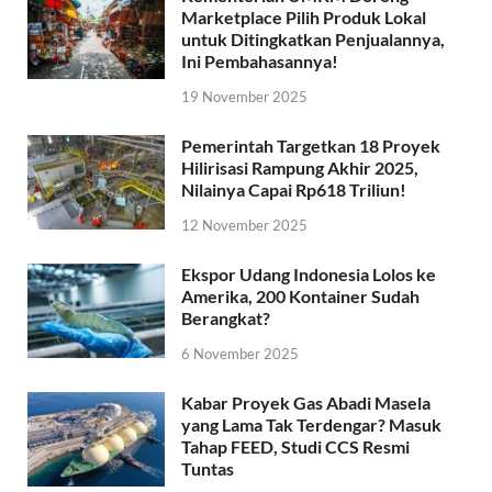
Marketplace Pilih Produk Lokal
untuk Ditingkatkan Penjualannya,
Ini Pembahasannya!
19 November 2025
Pemerintah Targetkan 18 Proyek
Hilirisasi Rampung Akhir 2025,
Nilainya Capai Rp618 Triliun!
12 November 2025
Ekspor Udang Indonesia Lolos ke
Amerika, 200 Kontainer Sudah
Berangkat?
6 November 2025
Kabar Proyek Gas Abadi Masela
yang Lama Tak Terdengar? Masuk
Tahap FEED, Studi CCS Resmi
Tuntas