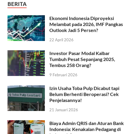
BERITA
Ekonomi Indonesia Diproyeksi
Melambat pada 2026, IMF Pangkas
Outlook Jadi 5 Persen?
22 April 2026
Investor Pasar Modal Kalbar
Tumbuh Pesat Sepanjang 2025,
Tembus 258 Orang?
9 Februari 2026
Izin Usaha Toba Pulp Dicabut tapi
Belum Berhenti Beroperasi? Cek
Penjelasannya!
21 Januari 2026
Biaya Admin QRIS dan Aturan Bank
Indonesia: Kenakalan Pedagang di