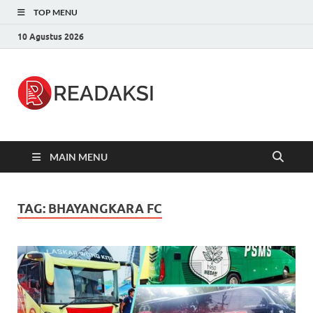
TOP MENU
10 Agustus 2026
Readaksi.c
Berita Terupdate, Sumber Berita
Terpercaya
MAIN MENU
TAG:
BHAYANGKARA FC