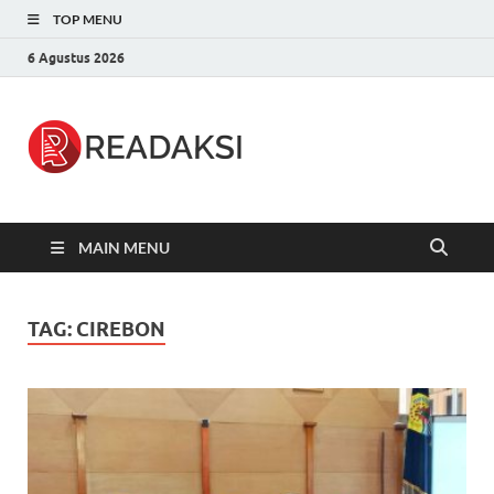
TOP MENU
6 Agustus 2026
Readaksi.c
Berita Terupdate, Sumber Berita
Terpercaya
MAIN MENU
TAG:
CIREBON