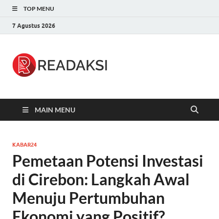
TOP MENU
7 Agustus 2026
Readaksi.c
Berita Terupdate, Sumber Berita
Terpercaya
MAIN MENU
KABAR24
Pemetaan Potensi Investasi
di Cirebon: Langkah Awal
Menuju Pertumbuhan
Ekonomi yang Positif?