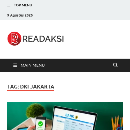
TOP MENU
9 Agustus 2026
Readaksi.c
Berita Terupdate, Sumber Berita
Terpercaya
MAIN MENU
TAG:
DKI JAKARTA