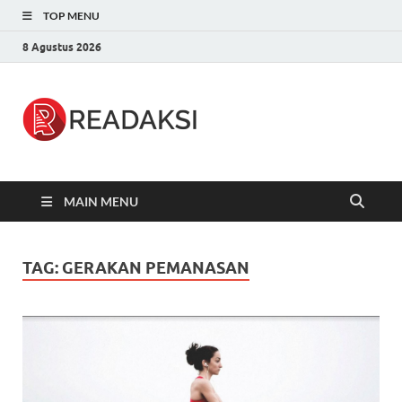
TOP MENU
8 Agustus 2026
Readaksi.c
Berita Terupdate, Sumber Berita
Terpercaya
MAIN MENU
TAG:
GERAKAN PEMANASAN