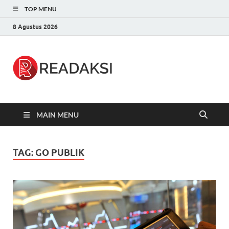
TOP MENU
8 Agustus 2026
Readaksi.c
Berita Terupdate, Sumber Berita
Terpercaya
MAIN MENU
TAG:
GO PUBLIK