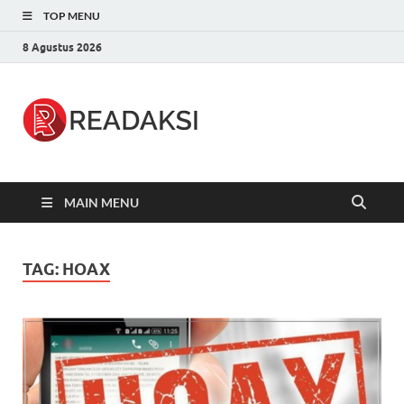
TOP MENU
8 Agustus 2026
Readaksi.c
Berita Terupdate, Sumber Berita
Terpercaya
MAIN MENU
TAG:
HOAX