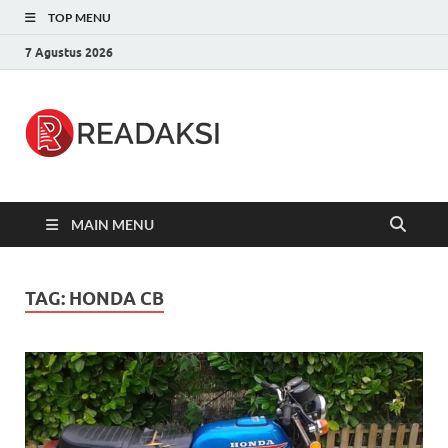
TOP MENU
7 Agustus 2026
Readaksi.c
Berita Terupdate, Sumber Berita
Terpercaya
MAIN MENU
TAG:
HONDA CB