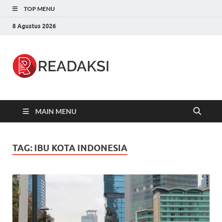
TOP MENU
8 Agustus 2026
Readaksi.c
Berita Terupdate, Sumber Berita
Terpercaya
MAIN MENU
TAG:
IBU KOTA INDONESIA